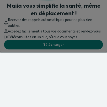
Maiia vous simplifie la santé, même
en déplacement !
Recevez des rappels automatiques pour ne plus rien
oublier.
Accédez facilement à tous vos documents et rendez-vous.
Téléconsultez en un clic, où que vous soyez.
Télécharger
Besoin d'aide ?
Visitez notre centre de support ou contactez-nous !
Aide & Contact
Trouvez un spécialiste