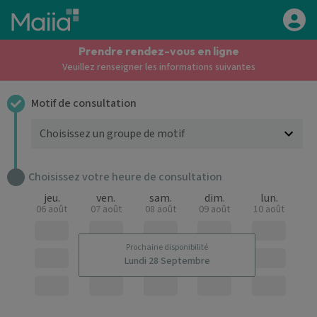
Aller au contenu principal
Prendre rendez-vous en ligne
Veuillez renseigner les informations suivantes
Motif de consultation
Choisissez votre heure de consultation
jeu.
ven.
sam.
dim.
lun.
06 août
07 août
08 août
09 août
10 août
Prochaine disponibilité
Lundi 28 Septembre