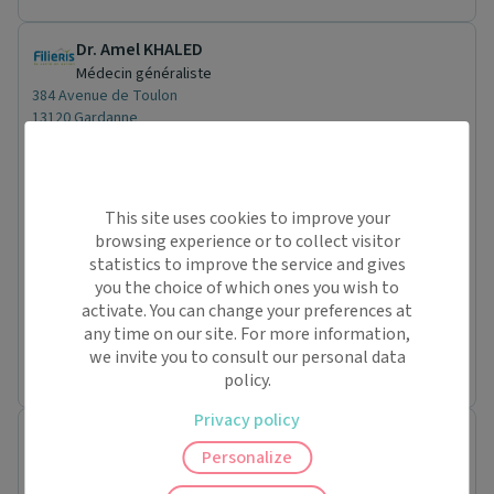
Dr. Amel KHALED
Médecin généraliste
384 Avenue de Toulon
13120 Gardanne
Conventionné secteur 1
Ven.
07/08
Sam.
This site uses cookies to improve your
08/08
browsing experience or to collect visitor
Dim.
À partir de
statistics to improve the service and gives
09/08
you the choice of which ones you wish to
activate. You can change your preferences at
09:00
-
-
any time on our site. For more information,
Jusqu'à
we invite you to consult our personal data
-
-
-
policy.
Privacy policy
Dr. Pascal CANNAROZZO
Personalize
Médecin généraliste
384 Avenue de Toulon