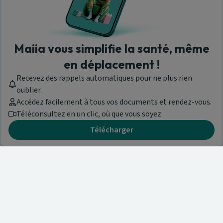
Maiia vous simplifie la santé, même
en déplacement !
Recevez des rappels automatiques pour ne plus rien
oublier.
Accédez facilement à tous vos documents et rendez-vous.
Téléconsultez en un clic, où que vous soyez.
Télécharger
Besoin d'aide ?
Visitez notre centre de support ou contactez-nous !
Aide & Contact