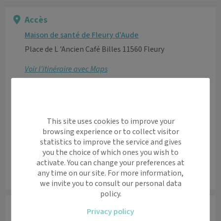
Accès
Maison de santé de Fleury d'Aude
Place de L 'Ancien Café Billes 11560 Fleury
Voir l’itinéraire avec Maps
+
−
This site uses cookies to improve your
browsing experience or to collect visitor
statistics to improve the service and gives
you the choice of which ones you wish to
activate. You can change your preferences at
any time on our site. For more information,
Leaflet
|
©
OpenStreetMap
contributors
we invite you to consult our personal data
policy.
Informations
Privacy policy