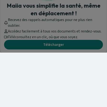
Maiia vous simplifie la santé, même
en déplacement !
Recevez des rappels automatiques pour ne plus rien
oublier.
Accédez facilement à tous vos documents et rendez-vous.
Téléconsultez en un clic, où que vous soyez.
Télécharger
Besoin d'aide ?
Visitez notre centre de support ou contactez-nous !
Aide & Contact
Trouvez un spécialiste