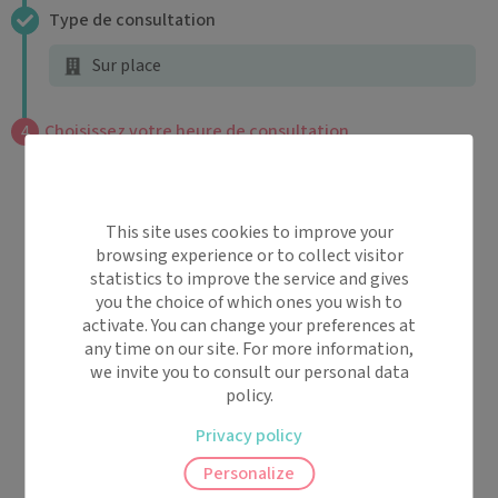
Type de consultation
4
Sur place
Choisissez votre heure de consultation
4
dim.
lun.
mar.
mer.
jeu.
09 août
10 août
11 août
12 août
13 août
-
-
-
-
-
This site uses cookies to improve your
browsing experience or to collect visitor
-
-
-
-
-
statistics to improve the service and gives
RDV en ligne indisponible
you the choice of which ones you wish to
-
-
-
-
-
activate. You can change your preferences at
any time on our site. For more information,
we invite you to consult our personal data
policy.
Privacy policy
Personalize