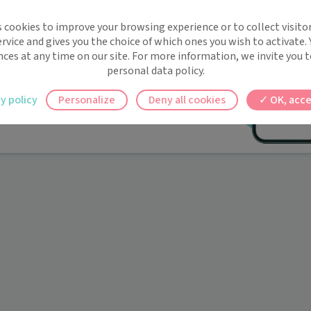
implifie la santé, même en
s cookies to improve your browsing experience or to collect visitor
t !
rvice and gives you the choice of which ones you wish to activate.
 rappels automatiques pour ne plus rien
nces at any time on our site. For more information, we invite you t
personal data policy.
ilement à tous vos documents et rendez-
y policy
Personalize
Deny all cookies
OK, acce
ez en un clic, où que vous soyez.