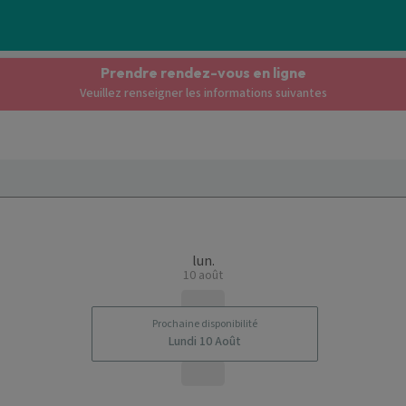
Prendre rendez-vous en ligne
Veuillez renseigner les informations suivantes
lun.
10 août
Prochaine disponibilité
Lundi 10 Août