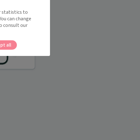
 statistics to
 You can change
o consult our
pt all