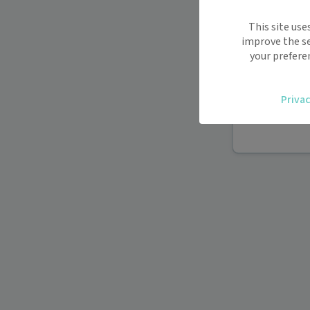
Maiia vous s
This site use
déplacemen
improve the se
Recevez des
your prefere
oublier.
Accédez fac
Privac
vous.
Téléconsult