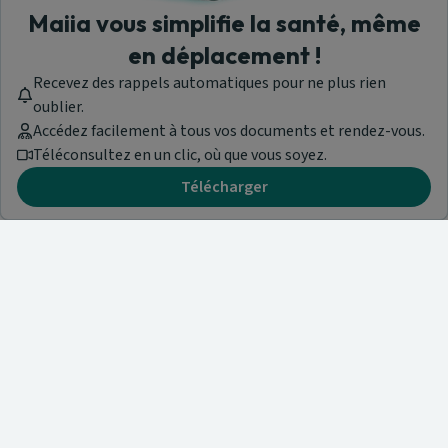
Maiia vous simplifie la santé, même
en déplacement !
Recevez des rappels automatiques pour ne plus rien
oublier.
Accédez facilement à tous vos documents et rendez-vous.
Téléconsultez en un clic, où que vous soyez.
Télécharger
Besoin d'aide ?
Visitez notre centre de support ou contactez-nous !
Aide & Contact
Trouvez un spécialiste