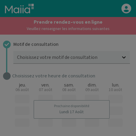
Aller au contenu principal
Prendre rendez-vous en ligne
Veuillez renseigner les informations suivantes
Motif de consultation
Choisissez votre motif de consultation
Choisissez votre heure de consultation
jeu.
ven.
sam.
dim.
lun.
06 août
07 août
08 août
09 août
10 août
Prochaine disponibilité
Lundi 17 Août