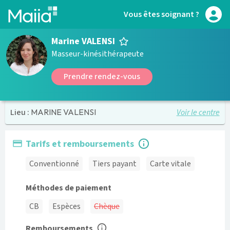
Aller au contenu principal
Vous êtes soignant ?
Marine VALENSI
Masseur-kinésithérapeute
Prendre rendez-vous
Voir le centre
Lieu :
MARINE VALENSI
Tarifs et remboursements
Conventionné
Tiers payant
Carte vitale
Méthodes de paiement
CB
Espèces
Chèque
Remboursements