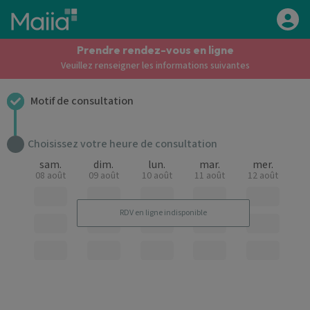
Aller au contenu principal
Prendre rendez-vous en ligne
Veuillez renseigner les informations suivantes
Motif de consultation
Choisissez votre heure de consultation
sam.
dim.
lun.
mar.
mer.
08 août
09 août
10 août
11 août
12 août
RDV en ligne indisponible