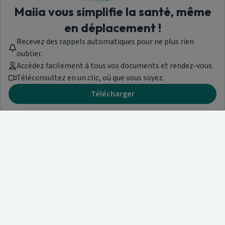
Maiia vous simplifie la santé, même
en déplacement !
Recevez des rappels automatiques pour ne plus rien
oublier.
Accédez facilement à tous vos documents et rendez-vous.
Téléconsultez en un clic, où que vous soyez.
Télécharger
Besoin d'aide ?
Visitez notre centre de support ou contactez-nous !
Aide & Contact
Trouvez un spécialiste