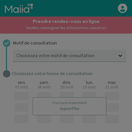
Aller au contenu principal
Prendre rendez-vous en ligne
Veuillez renseigner les informations suivantes
Motif de consultation
Choisissez votre motif de consultation
Choisissez votre heure de consultation
ven.
sam.
dim.
lun.
mar.
07 août
08 août
09 août
10 août
11 août
Prochaine disponibilité
Aujourd'hui