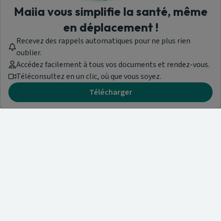
Maiia vous simplifie la santé, même
en déplacement !
Recevez des rappels automatiques pour ne plus rien
oublier.
Accédez facilement à tous vos documents et rendez-vous.
Téléconsultez en un clic, où que vous soyez.
Télécharger
Besoin d'aide ?
Visitez notre centre de support ou contactez-nous !
Aide & Contact
Trouvez un spécialiste