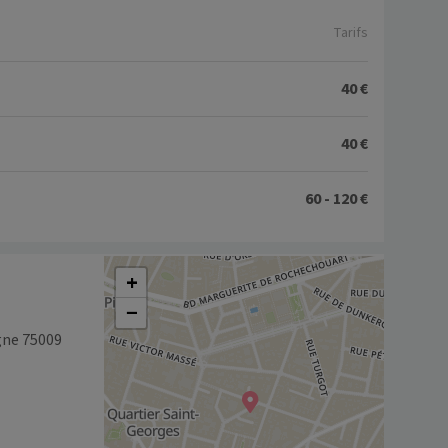
Tarifs
40 €
40 €
60 - 120 €
+
−
gne 75009