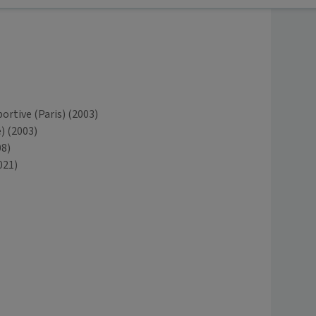
rtive (Paris)
(2003)
)
(2003)
08)
021)