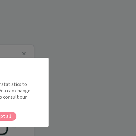
Close
 statistics to
 You can change
o consult our
pt all