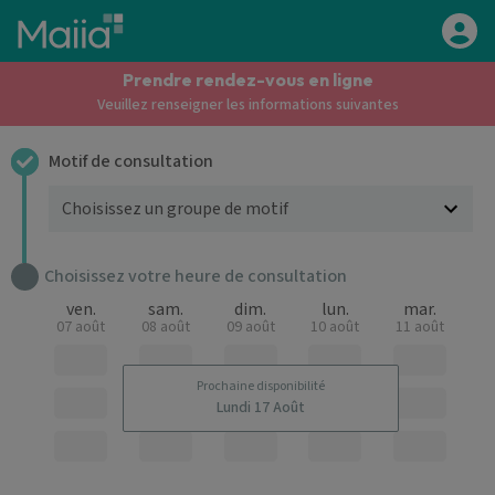
Aller au contenu principal
Prendre rendez-vous en ligne
Veuillez renseigner les informations suivantes
Motif de consultation
Choisissez votre heure de consultation
ven.
sam.
dim.
lun.
mar.
07 août
08 août
09 août
10 août
11 août
Prochaine disponibilité
Lundi 17 Août