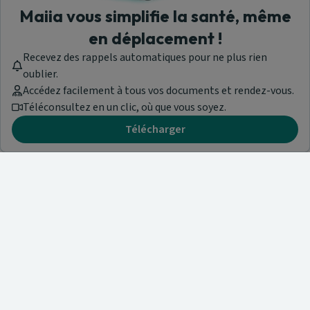
Maiia vous simplifie la santé, même
en déplacement !
Recevez des rappels automatiques pour ne plus rien
oublier.
Accédez facilement à tous vos documents et rendez-vous.
Téléconsultez en un clic, où que vous soyez.
Télécharger
Besoin d'aide ?
Visitez notre centre de support ou contactez-nous !
Aide & Contact
Trouvez un spécialiste