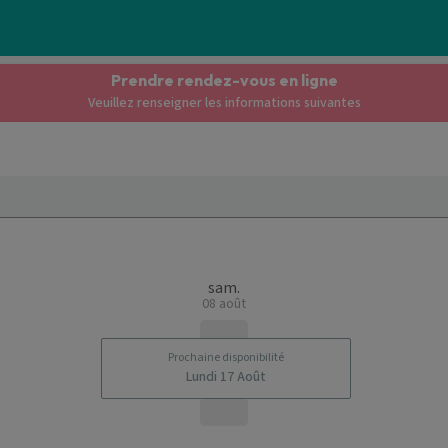
Prendre rendez-vous en ligne
Veuillez renseigner les informations suivantes
sam.
08 août
Prochaine disponibilité
Lundi 17 Août