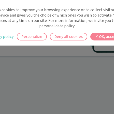
implifie la santé, même en
s cookies to improve your browsing experience or to collect visitor
t !
rvice and gives you the choice of which ones you wish to activate.
 rappels automatiques pour ne plus rien
nces at any time on our site. For more information, we invite you t
personal data policy.
ilement à tous vos documents et rendez-
y policy
Personalize
Deny all cookies
OK, acce
ez en un clic, où que vous soyez.