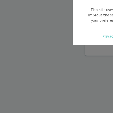
Maiia vous s
This site use
déplacemen
improve the se
Recevez des
your prefere
oublier.
Accédez fac
Privac
vous.
Téléconsult