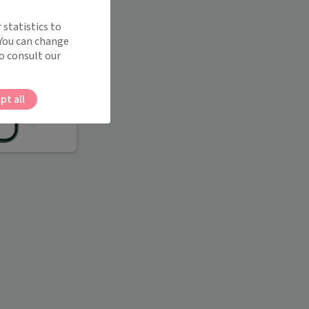
 statistics to
 You can change
o consult our
pt all