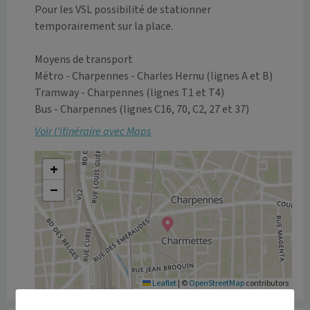
Pour les VSL possibilité de stationner 
temporairement sur la place.

Moyens de transport

Métro - Charpennes - Charles Hernu (lignes A et B)

Tramway - Charpennes (lignes T1 et T4)

Bus - Charpennes (lignes C16, 70, C2, 27 et 37)
Voir l’itinéraire avec Maps
+
−
Leaflet
|
©
OpenStreetMap
contributors