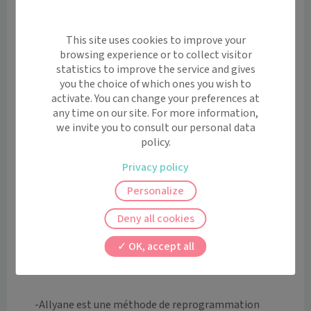
Informations
Le masseur-kinésithérapeute est le praticien en 
This site uses cookies to improve your
browsing experience or to collect visitor
charge du renforcement musculaire, de l'endurance et 
statistics to improve the service and gives
de la mobilité des personnes ayant des limitations 
you the choice of which ones you wish to
fonctionnelles. 

activate. You can change your preferences at
any time on our site. For more information,
Rééducation proposée : 

we invite you to consult our personal data
policy.
-Kinésithérapie conventionnée : prise en charge 
Privacy policy
orthopédique, traumatique, neurologique, 
rhumatologique, pédiatrique à partir de 3 ans, suite de 
Personalize
paralysie faciale (pas de prise en charge cardiologique 
Deny all cookies
et uro-gynécologique). 

OK, accept all
Pas de tiers payant - Carte Vitale acceptée.

-Allyane est une méthode de reprogrammation 