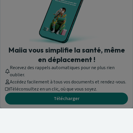
Maiia vous simplifie la santé, même
en déplacement !
Recevez des rappels automatiques pour ne plus rien
oublier.
Accédez facilement à tous vos documents et rendez-vous.
Téléconsultez en un clic, où que vous soyez.
Télécharger
Besoin d'aide ?