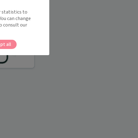
 statistics to
 You can change
o consult our
pt all