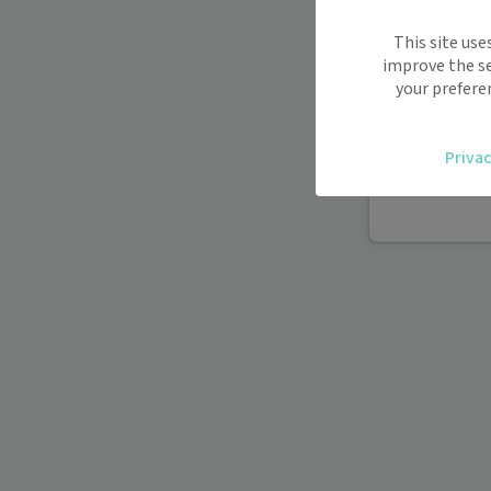
Maiia vous s
This site use
déplacemen
improve the se
Recevez des
your prefere
oublier.
Accédez fac
Privac
vous.
Téléconsult