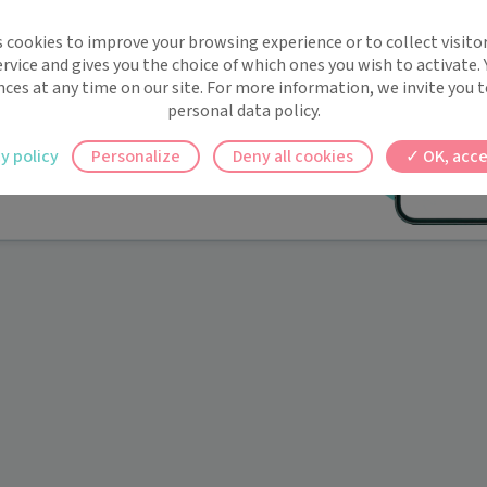
implifie la santé, même en
s cookies to improve your browsing experience or to collect visitor
t !
rvice and gives you the choice of which ones you wish to activate.
 rappels automatiques pour ne plus rien
nces at any time on our site. For more information, we invite you t
personal data policy.
ilement à tous vos documents et rendez-
y policy
Personalize
Deny all cookies
OK, acce
ez en un clic, où que vous soyez.