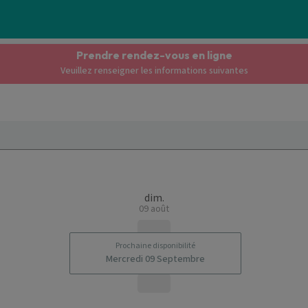
Prendre rendez-vous en ligne
Veuillez renseigner les informations suivantes
dim.
09 août
Prochaine disponibilité
Mercredi 09 Septembre