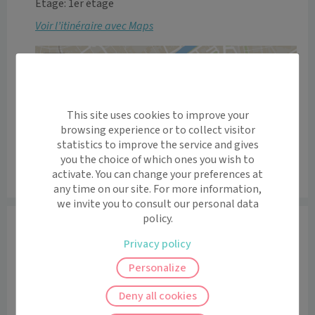
Etage: 1er étage
Voir l’itinéraire avec Maps
+
−
This site uses cookies to improve your
browsing experience or to collect visitor
statistics to improve the service and gives
you the choice of which ones you wish to
activate. You can change your preferences at
Leaflet
|
©
OpenStreetMap
contributors
any time on our site. For more information,
we invite you to consult our personal data
policy.
Informations
Privacy policy
Site internet
Voir le site
Personalize
Langues Parlées
Deny all cookies
Allemand, Anglais