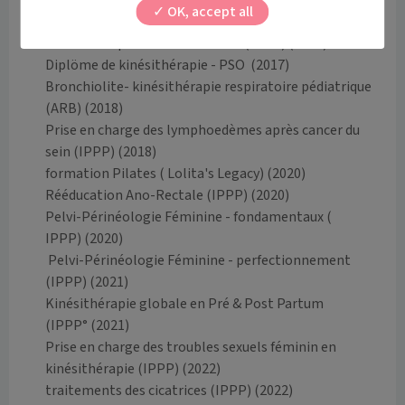
OK, accept all
Cursus et Diplômes
Kinésithérapie et cancer du sein (IPPP)
(2017)
Diplöme de kinésithérapie - PSO
(2017)
Bronchiolite- kinésithérapie respiratoire pédiatrique
(ARB)
(2018)
Prise en charge des lymphoedèmes après cancer du
sein (IPPP)
(2018)
formation Pilates ( Lolita's Legacy)
(2020)
Rééducation Ano-Rectale (IPPP)
(2020)
Pelvi-Périnéologie Féminine - fondamentaux (
IPPP)
(2020)
​ Pelvi-Périnéologie Féminine - perfectionnement
(IPPP)
(2021)
Kinésithérapie globale en Pré & Post Partum
(IPPP°
(2021)
Prise en charge des troubles sexuels féminin en
kinésithérapie (IPPP)
(2022)
traitements des cicatrices (IPPP)
(2022)