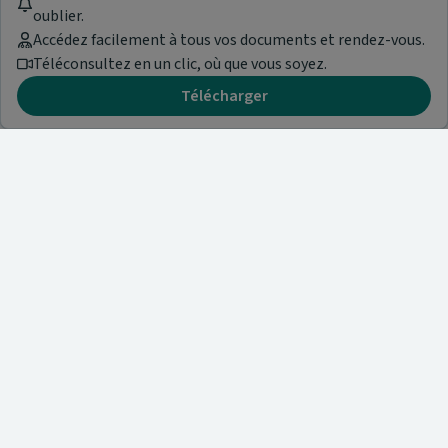
oublier.
Accédez facilement à tous vos documents et rendez-vous.
Téléconsultez en un clic, où que vous soyez.
Télécharger
Besoin d'aide ?
Visitez notre centre de support ou contactez-nous !
Aide & Contact
Trouvez un spécialiste
Nos articles et informations