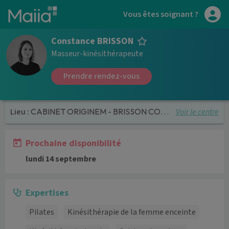
Aller au contenu principal
Vous êtes soignant ?
Constance BRISSON
Masseur-kinésithérapeute
Prendre rendez-vous
Voir le centre
Lieu :
CABINET ORIGINEM - BRISSON CONSTANCE
Prochaine disponibilité
lundi 14 septembre
Expertises
Pilates
Kinésithérapie de la femme enceinte