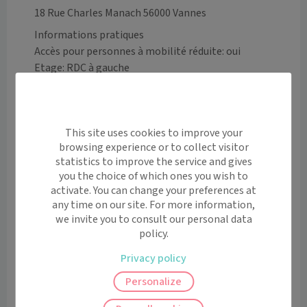
18 Rue Charles Manach 56000 Vannes
Informations pratiques
Accès pour personnes à mobilité réduite: oui
Etage: RDC à gauche
Moyen de transport
Rez-de-chaussée

Parking gratuit
This site uses cookies to improve your
Voir l’itinéraire avec Maps
browsing experience or to collect visitor
statistics to improve the service and gives
you the choice of which ones you wish to
+
activate. You can change your preferences at
−
any time on our site. For more information,
we invite you to consult our personal data
policy.
Privacy policy
Personalize
Leaflet
|
©
OpenStreetMap
contributors