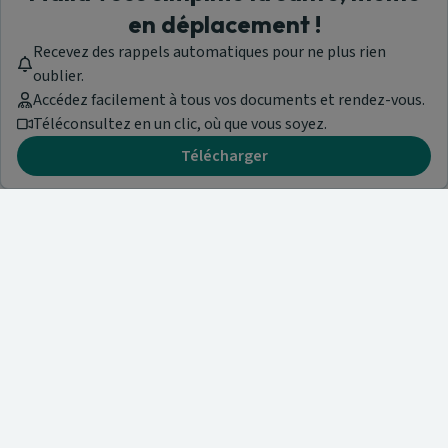
en déplacement !
Recevez des rappels automatiques pour ne plus rien
oublier.
Accédez facilement à tous vos documents et rendez-vous.
Téléconsultez en un clic, où que vous soyez.
Télécharger
Besoin d'aide ?
Visitez notre centre de support ou contactez-nous !
Aide & Contact
Trouvez un spécialiste