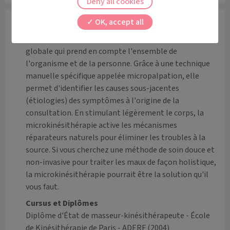
Deny all cookies
OK, accept all
Informations
La microkinésithérapie est une méthode de soin 
globale qui prend en compte l'ensemble de 
l'organisme et de la personne. Grâce à une technique 
manuelle spécifique appelée micropalpation, elle 
permet d'identifier les causes sous-jacentes 
(étiologies) des symptômes à l'origine de la 
consultation. En stimulant légèrement le corps, la 
microkinésithérapie active les mécanismes 
réparateurs naturels pour éliminer les troubles à la 
source. Si vous cherchez une méthode de soin douce et 
non-invasive pour traiter les maux de façon holistique, 
la microkinésithérapie pourrait être la solution qu'il 
vous faut.
Cursus et Diplômes
Diplôme d'État de masseur-kinésithérapeute - École
de Kinésithérapie de Paris - ADERF
(2004)