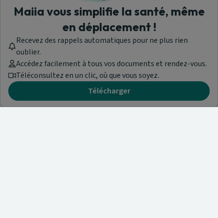
Maiia vous simplifie la santé, même
en déplacement !
Recevez des rappels automatiques pour ne plus rien
oublier.
Accédez facilement à tous vos documents et rendez-vous.
Téléconsultez en un clic, où que vous soyez.
Télécharger
Besoin d'aide ?
Visitez notre centre de support ou contactez-nous !
Aide & Contact
Trouvez un spécialiste