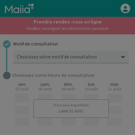
Aller au contenu principal
Prendre rendez-vous en ligne
Veuillez renseigner les informations suivantes
Motif de consultation
Choisissez votre motif de consultation
Choisissez votre heure de consultation
ven.
sam.
dim.
lun.
mar.
07 août
08 août
09 août
10 août
11 août
Prochaine disponibilité
Lundi 31 Août