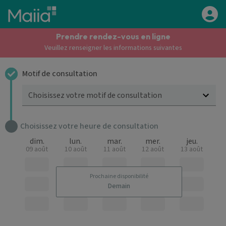
Aller au contenu principal
Prendre rendez-vous en ligne
Veuillez renseigner les informations suivantes
Motif de consultation
Choisissez votre motif de consultation
Choisissez votre heure de consultation
dim.
lun.
mar.
mer.
jeu.
09 août
10 août
11 août
12 août
13 août
Prochaine disponibilité
Demain