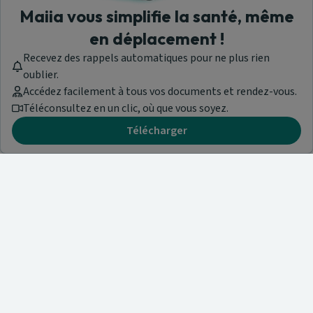
Maiia vous simplifie la santé, même
en déplacement !
Recevez des rappels automatiques pour ne plus rien
oublier.
Accédez facilement à tous vos documents et rendez-vous.
Téléconsultez en un clic, où que vous soyez.
Télécharger
Besoin d'aide ?
Visitez notre centre de support ou contactez-nous !
Aide & Contact
Trouvez un spécialiste