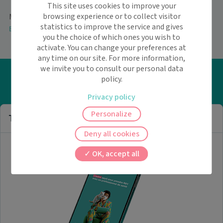
This site uses cookies to improve your
browsing experience or to collect visitor
Maiia
>
Maison de santé pluriprofessionnelle (MSP)
>
statistics to improve the service and gives
Essonne
you the choice of which ones you wish to
activate. You can change your preferences at
any time on our site. For more information,
we invite you to consult our personal data
Besoin d'aide ?
policy.
Privacy policy
Visitez notre centre de support ou contactez-nous !
Personalize
Télécharger l'application
Clos
Aide & Contact
Deny all cookies
OK, accept all
Trouver un maison de santé
pluriprofessionnelle (msp)
A propos de nous