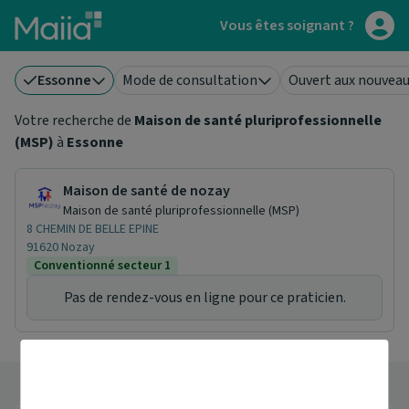
Aller au contenu principal
Vous êtes soignant ?
Essonne
Mode de consultation
Ouvert aux nouveau
Votre recherche de
Maison de santé pluriprofessionnelle
(MSP)
à
Essonne
Maison de santé de nozay
Maison de santé pluriprofessionnelle (MSP)
8 CHEMIN DE BELLE EPINE
91620 Nozay
Conventionné secteur 1
Pas de rendez-vous en ligne pour ce praticien.