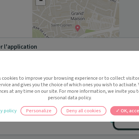
−
 l'application
Leaflet
|
©
OpenStreetMap
contributors
implifie la santé, même en
s cookies to improve your browsing experience or to collect visitor
t !
rvice and gives you the choice of which ones you wish to activate.
 rappels automatiques pour ne plus rien
nces at any time on our site. For more information, we invite you t
ou conseillés. Il participe aussi à différentes actions de 
personal data policy.
ion ou d’encadrement.
ilement à tous vos documents et rendez-
y policy
Personalize
Deny all cookies
OK, acce
ez en un clic, où que vous soyez.