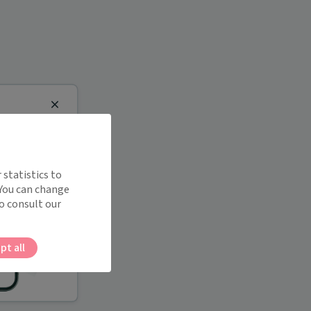
Close
 statistics to
 You can change
o consult our
pt all