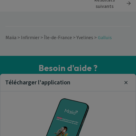
Résultats
suivants
Maiia
>
Infirmier
>
Île-de-France
>
Yvelines
>
Galluis
Besoin d'aide ?
Visitez notre centre de support ou contactez-nous !
Télécharger l'application
Clos
Aide & Contact
Trouver un infirmier