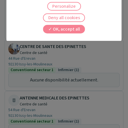
Centre de santé
Personalize
20 Rue du Chemin de Fer
95800 Cergy
Deny all cookies
Conventionné secteur 1
Infirmier (1)
Aucune disponibilité actuellement.
OK, accept all
CENTRE DE SANTE DES EPINETTES
Centre de santé
44 Rue d'Erevan
92130 Issy-les-Moulineaux
Conventionné secteur 1
Infirmier (1)
Aucune disponibilité actuellement.
ANTENNE MEDICALE DES EPINETTES
Centre de santé
54 Rue d'Erevan
92130 Issy-les-Moulineaux
Conventionné secteur 1
Infirmier (1)