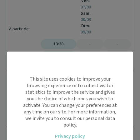
Ven.
07/08
Sam.
08/08
Dim.
À partir de
09/08
13:30
-
-
Jusqu'à
16:45
-
-
CDS PRINCIPAL DES MUREAUX
This site uses cookies to improve your
Centre de santé
browsing experience or to collect visitor
46 Rue Paul Doumer
statistics to improve the service and gives
78130 Les Mureaux
you the choice of which ones you wish to
Conventionné secteur 1
Infirmier (1)
activate. You can change your preferences at
any time on our site. For more information,
Pas de rendez-vous en ligne pour ce praticien.
we invite you to consult our personal data
policy.
Centre de Santé de CERGY
Privacy policy