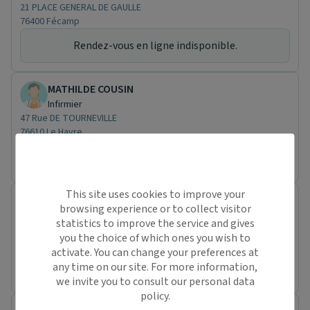
21 PLACE GENERAL DE GAULLE
76400 Fécamp
Rendez-vous en ligne indisponible.
MATHILDE COUSIN
Infirmier
47 Rue DE TOURNEVILLE
76610 Le Havre
Rendez-vous en ligne indisponible.
This site uses cookies to improve your
GERALDINE LECOEUR
browsing experience or to collect visitor
Infirmier
statistics to improve the service and gives
106 RUE DE VERDUN
you the choice of which ones you wish to
76610 Le Havre
activate. You can change your preferences at
any time on our site. For more information,
Rendez-vous en ligne indisponible.
we invite you to consult our personal data
policy.