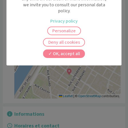
RER - Avenue du Président Kennedy - Maison de Radio 
we invite you to consult our personal data
France (ligne C)

policy.
Parking public

Privacy policy
1 Avenue Émile Zola, Paris
Personalize
Voir l’itinéraire avec Maps
Deny all cookies
+
OK, accept all
−
Leaflet
|
©
OpenStreetMap
contributors
Informations
Horaires et contact