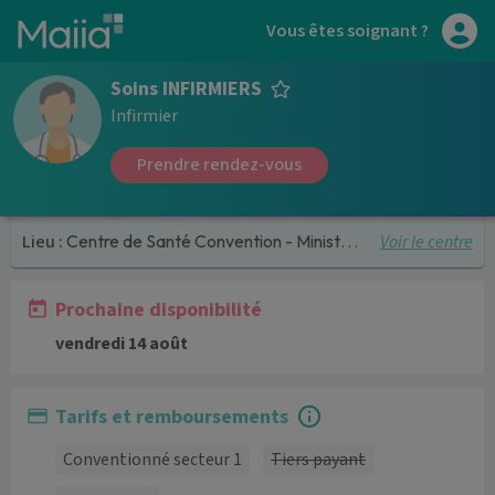
Aller au contenu principal
Vous êtes soignant ?
Soins INFIRMIERS
Infirmier
Prendre rendez-vous
Voir le centre
Lieu :
Centre de Santé Convention - Ministère des Affaires Etrangères (MAE)
Prochaine disponibilité
vendredi 14 août
Tarifs et remboursements
Conventionné secteur 1
Tiers payant