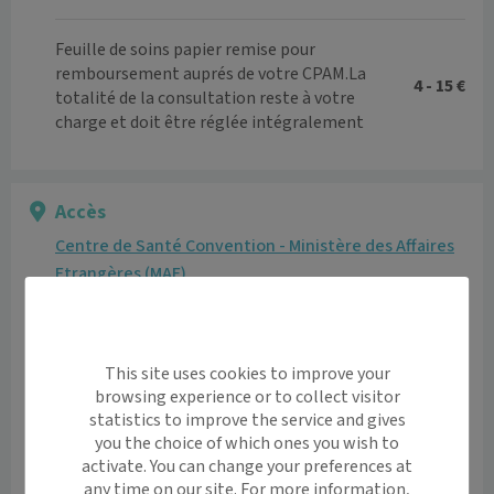
Feuille de soins papier remise pour
remboursement auprés de votre CPAM.La
4 - 15 €
totalité de la consultation reste à votre
charge et doit être réglée intégralement
Accès
Centre de Santé Convention - Ministère des Affaires
Etrangères (MAE)
27 Rue de la Convention 75015 Paris
Informations pratiques
Accès pour personnes à mobilité réduite: oui
This site uses cookies to improve your
Etage: Rez-de-chaussée
browsing experience or to collect visitor
statistics to improve the service and gives
Moyen de transport
you the choice of which ones you wish to
Métro - Javel-André-Citroen (ligne 10)

activate. You can change your preferences at
RER - Javel (ligne C)

any time on our site. For more information,