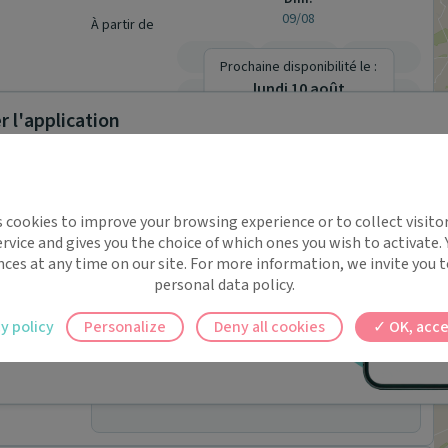
09/08
À partir de
-
-
-
Prochaine disponibilité le :
lundi 10 août
-
-
-
Jusqu'à
 l'application
Prendre rendez-vous
implifie la santé, même en
s cookies to improve your browsing experience or to collect visitor
t !
Pas de rendez-vous en ligne pour ce
rvice and gives you the choice of which ones you wish to activate.
 rappels automatiques pour ne plus rien
praticien.
nces at any time on our site. For more information, we invite you t
personal data policy.
ilement à tous vos documents et rendez-
y policy
Personalize
Deny all cookies
OK, acce
ez en un clic, où que vous soyez.
Pas de rendez-vous en ligne pour ce
praticien.