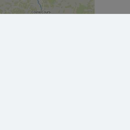
Leaflet
|
©
OpenStreetMap
contributors