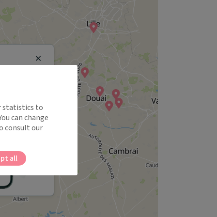
Close
 statistics to
 You can change
o consult our
pt all