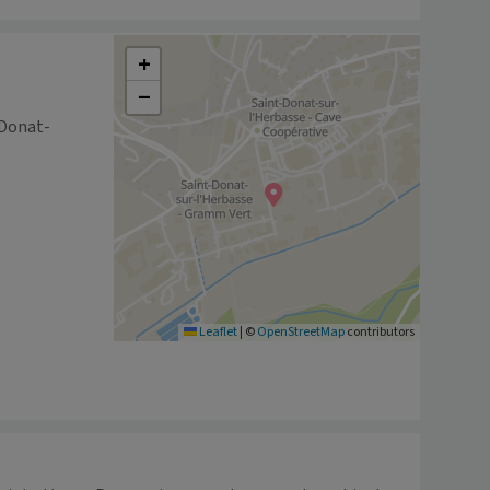
+
−
-Donat-
Leaflet
|
©
OpenStreetMap
contributors