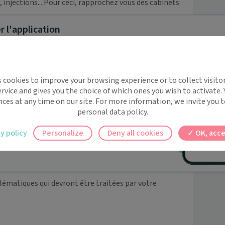
 injections... Pour ceci, rapprochez vous des cabinets 
 l'application
thologie chroniques stabilisées, prévention et 
onsultation les patients de la MSP pour leur suivi et 
 du suivi de : 

implifie la santé, même en
s cookies to improve your browsing experience or to collect visitor
t !
rvice and gives you the choice of which ones you wish to activate.
 rappels automatiques pour ne plus rien
nces at any time on our site. For more information, we invite you t
personal data policy.
ilement à tous vos documents et rendez-
y policy
Personalize
Deny all cookies
OK, acce
ez en un clic, où que vous soyez.
tion à la santé, le dépistage et la prévention.

lématiques qui devront être traitées par votre 