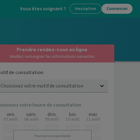
Vous êtes soignant ?
Inscription
Connexion
Prendre rendez-vous en ligne
Veuillez renseigner les informations suivantes
otif de consultation
Choisissez votre motif de consultation
hoisissez votre heure de consultation
ven.
sam.
dim.
lun.
mar.
07 août
08 août
09 août
10 août
11 août
Prochaine disponibilité