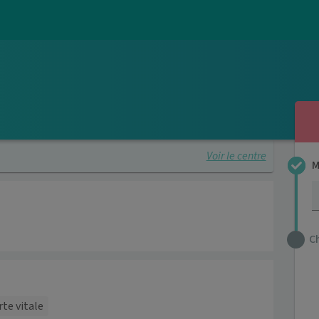
Voir le centre
M
C
rte vitale