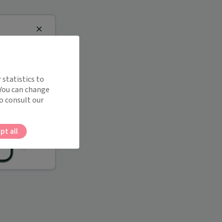
Close
 statistics to
 You can change
o consult our
pt all