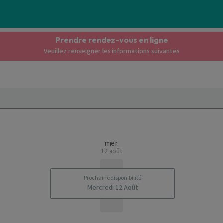
Prendre rendez-vous en ligne
Veuillez renseigner les informations suivantes
mer.
12 août
Prochaine disponibilité
Mercredi 12 Août