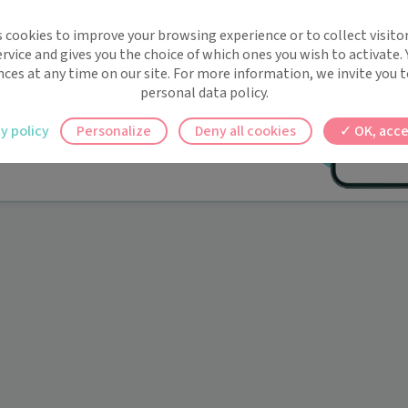
implifie la santé, même en
s cookies to improve your browsing experience or to collect visitor
t !
rvice and gives you the choice of which ones you wish to activate.
 rappels automatiques pour ne plus rien
nces at any time on our site. For more information, we invite you t
personal data policy.
ilement à tous vos documents et rendez-
y policy
Personalize
Deny all cookies
OK, acce
ez en un clic, où que vous soyez.