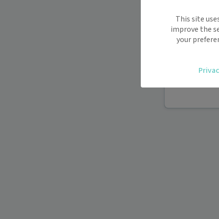
Maiia vous s
This site use
déplacemen
improve the se
Recevez des
your prefere
oublier.
Accédez fac
Privac
vous.
Téléconsult