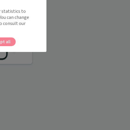
 statistics to
 You can change
o consult our
pt all