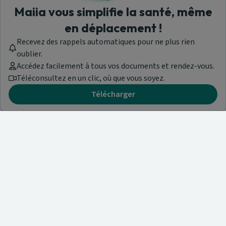
Maiia vous simplifie la santé, même
en déplacement !
Recevez des rappels automatiques pour ne plus rien
oublier.
Accédez facilement à tous vos documents et rendez-vous.
Téléconsultez en un clic, où que vous soyez.
Télécharger
Besoin d'aide ?
Visitez notre centre de support ou contactez-nous !
Aide & Contact
Trouvez un spécialiste