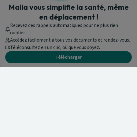
Maiia vous simplifie la santé, même
en déplacement !
Recevez des rappels automatiques pour ne plus rien
oublier.
Accédez facilement à tous vos documents et rendez-vous.
Téléconsultez en un clic, où que vous soyez.
Télécharger
Besoin d'aide ?
Visitez notre centre de support ou contactez-nous !
Aide & Contact
Trouvez un spécialiste