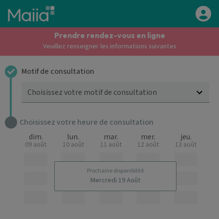
Aller au contenu principal
Prendre rendez-vous en ligne
Veuillez renseigner les informations suivantes
Motif de consultation
Choisissez votre motif de consultation
Choisissez votre heure de consultation
dim.
lun.
mar.
mer.
jeu.
09 août
10 août
11 août
12 août
13 août
Prochaine disponibilité
Mercredi 19 Août