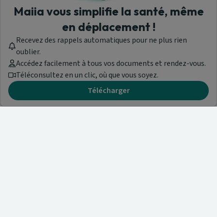
Maiia vous simplifie la santé, même
en déplacement !
Recevez des rappels automatiques pour ne plus rien
oublier.
Accédez facilement à tous vos documents et rendez-vous.
Téléconsultez en un clic, où que vous soyez.
Télécharger
Besoin d'aide ?
Visitez notre centre de support ou contactez-nous !
Aide & Contact
Trouvez un spécialiste