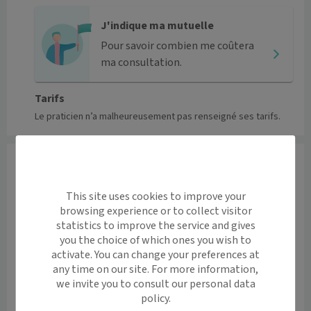
J'indique ma mutuelle
Pour savoir combien me coûtera
ma consultation.
Tarifs
Le praticien n’a malheureusement pas renseigné ses tarifs.
Accès
Centre municipal de santé Louise Michel
This site uses cookies to improve your
91 Rue Saint - Germain 93230 Romainville
browsing experience or to collect visitor
statistics to improve the service and gives
Informations pratiques
you the choice of which ones you wish to
Accès pour personnes à mobilité réduite: oui
activate. You can change your preferences at
Ascenseur: oui
any time on our site. For more information,
Voir l’itinéraire avec Maps
we invite you to consult our personal data
policy.