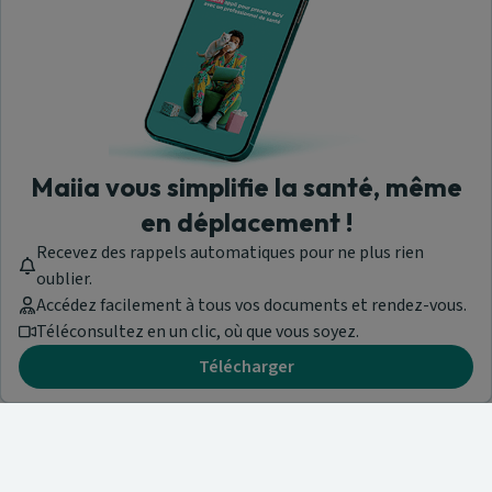
Maiia vous simplifie la santé, même
en déplacement !
Recevez des rappels automatiques pour ne plus rien
oublier.
Accédez facilement à tous vos documents et rendez-vous.
Téléconsultez en un clic, où que vous soyez.
Télécharger
Besoin d'aide ?