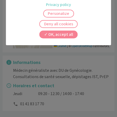
+
Privacy policy
−
Personalize
Deny all cookies
OK, accept all
Leaflet
|
©
OpenStreetMap
contributors
Informations
Médecin généraliste avec DU de Gynécologie. 

Horaires et contact
Jeudi
09:20 - 12:30 / 14:00 - 17:40
01 41 83 17 70