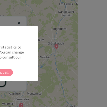
Close
 statistics to
 You can change
o consult our
pt all