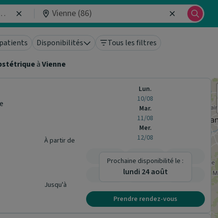
patients
Disponibilités
Tous les filtres
bstétrique
à
Vienne
Lun.
10/08
e
Mar.
11/08
Mer.
12/08
À partir de
-
-
-
Prochaine disponibilité le :
lundi 24 août
-
-
-
Jusqu'à
Prendre rendez-vous