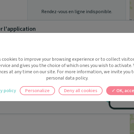
Rendez-vous en ligne indisponible.
 l'application
Rendez-vous en ligne indisponible.
implifie la santé, même en
s cookies to improve your browsing experience or to collect visitor
t !
rvice and gives you the choice of which ones you wish to activate.
 rappels automatiques pour ne plus rien
nces at any time on our site. For more information, we invite you t
personal data policy.
Résultats suivants
ilement à tous vos documents et rendez-
y policy
Personalize
Deny all cookies
OK, acce
ez en un clic, où que vous soyez.