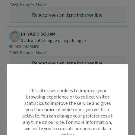
71600 Paray-le-Monial
Rendez-vous en ligne indisponible.
Dr. YAZID SOUAMI
Gastro-entérologue et hépatologue
BD DES CHARMES
71600 Paray-le-Monial
Rendez-vous en ligne indisponible.
Dr. FAYCAL JELLOULI
Gastro-entérologue et hépatologue
This site uses cookies to improve your
3 RUE DU PRE DES ANGLES
browsing experience or to collect visitor
71600 Paray-le-Monial
statistics to improve the service and gives
you the choice of which ones you wish to
Rendez-vous en ligne indisponible.
activate. You can change your preferences at
any time on our site. For more information,
we invite you to consult our personal data
Dr. GHAZI ABDELMAJID