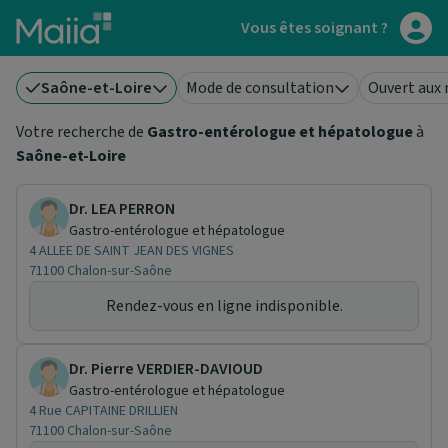
Aller au contenu principal
Vous êtes soignant ?
Saône-et-Loire
Mode de consultation
Ouvert aux 
Votre recherche de
Gastro-entérologue et hépatologue
à
Saône-et-Loire
Dr. LEA PERRON
Gastro-entérologue et hépatologue
4 ALLEE DE SAINT JEAN DES VIGNES
71100 Chalon-sur-Saône
Rendez-vous en ligne indisponible.
Dr. Pierre VERDIER-DAVIOUD
Gastro-entérologue et hépatologue
4 Rue CAPITAINE DRILLIEN
71100 Chalon-sur-Saône