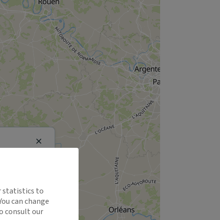
Close
 statistics to
 You can change
o consult our