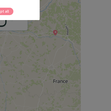
pt all