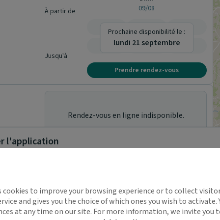
09/08
À partir de
-
-
-
Prochaine disponibilité le :
lundi 21 septembre
-
-
-
Jusqu'à
Prendre rendez-vous
Rendez-vous en ligne indisponible.
 l'application
implifie la santé, même en
s cookies to improve your browsing experience or to collect visitor
t !
rvice and gives you the choice of which ones you wish to activate.
 rappels automatiques pour ne plus rien
nces at any time on our site. For more information, we invite you t