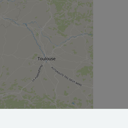
Leaflet
|
©
OpenStreetMap
contributors