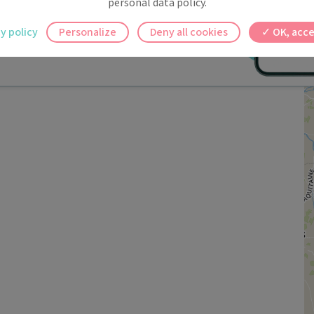
personal data policy.
ilement à tous vos documents et rendez-
y policy
Personalize
Deny all cookies
OK, acce
ez en un clic, où que vous soyez.