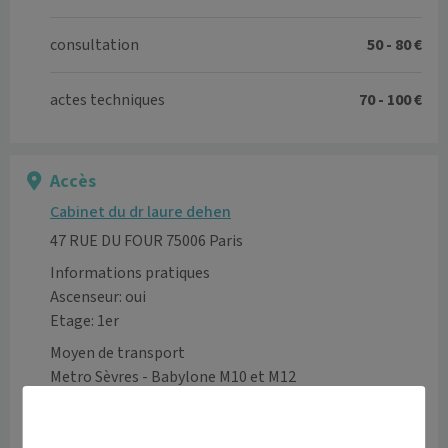
consultation
50 - 80 €
actes techniques
70 - 100 €
Accès
Cabinet du dr laure dehen
47 RUE DU FOUR 75006 Paris
Informations pratiques
Ascenseur: oui
Etage: 1er
Moyen de transport
Metro Sèvres - Babylone M10 et M12  

Métro Saint-Sulpice M4  
