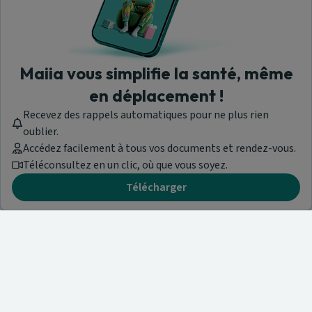
Maiia vous simplifie la santé, même
en déplacement !
Recevez des rappels automatiques pour ne plus rien
oublier.
Accédez facilement à tous vos documents et rendez-vous.
Téléconsultez en un clic, où que vous soyez.
Télécharger
Besoin d'aide ?
Visitez notre centre de support ou contactez-nous !
Aide & Contact