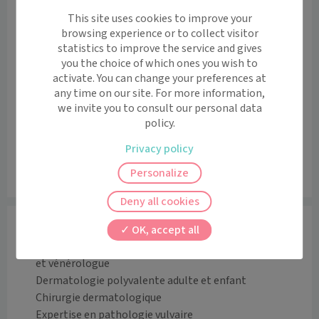
Bus 86 et 63
This site uses cookies to improve your
Voir l’itinéraire avec Maps
browsing experience or to collect visitor
statistics to improve the service and gives
+
you the choice of which ones you wish to
activate. You can change your preferences at
−
any time on our site. For more information,
we invite you to consult our personal data
policy.
Privacy policy
Personalize
Leaflet
|
©
OpenStreetMap
contributors
Deny all cookies
Informations
OK, accept all
Le Docteur Laure DEHEN est médecin dermatologue 
et vénérologue

Dermatologie polyvalente adulte et enfant

Chirurgie dermatologique

Expertise en pathologie vulvaire
