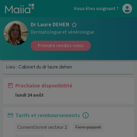
Aller au contenu principal
Vous êtes soignant ?
Dr Laure DEHEN
Dermatologue et vénérologue
Prendre rendez-vous
Lieu :
Cabinet du dr laure dehen
Prochaine disponibilité
lundi 24 août
Tarifs et remboursements
Conventionné secteur 2
Tiers payant