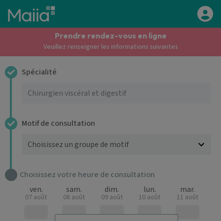
Aller au contenu principal
Prendre rendez-vous en ligne
Veuillez renseigner les informations suivantes
Spécialité
Motif de consultation
Choisissez votre heure de consultation
ven.
sam.
dim.
lun.
mar.
07 août
08 août
09 août
10 août
11 août