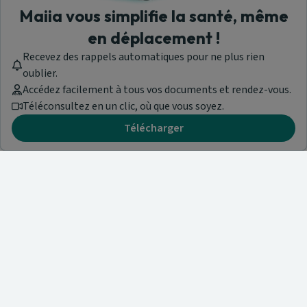
Maiia vous simplifie la santé, même
en déplacement !
Recevez des rappels automatiques pour ne plus rien
oublier.
Accédez facilement à tous vos documents et rendez-vous.
Téléconsultez en un clic, où que vous soyez.
Télécharger
Besoin d'aide ?
Visitez notre centre de support ou contactez-nous !
Aide & Contact
Trouvez un spécialiste