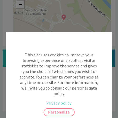
−
Leaflet
|
©
OpenStreetMap
contributors
Vous êtes Dr SIXTE HENRY SONDJI ?
This site uses cookies to improve your
browsing experience or to collect visitor
Modifier vos informations
statistics to improve the service and gives
you the choice of which ones you wish to
Vous êtes professionnel de santé ?
activate. You can change your preferences at
Découvrez l'agenda en ligne et la téléconsultation

any time on our site. For more information,
we invite you to consult our personal data
par Maiia
policy.
Vous êtes professionnel de santé
Privacy policy
Personalize