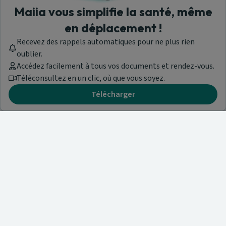
Maiia vous simplifie la santé, même
en déplacement !
Recevez des rappels automatiques pour ne plus rien
oublier.
Accédez facilement à tous vos documents et rendez-vous.
Téléconsultez en un clic, où que vous soyez.
Télécharger
Besoin d'aide ?
Visitez notre centre de support ou contactez-nous !
Aide & Contact
Trouvez un spécialiste