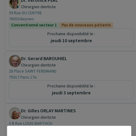
Dr. Veronick PERL
Chirurgien dentiste
39 Rue DU CENTRE
78650 Beynes
Conventionné secteur 1
Pas de nouveaux patients
Prochaine disponibilité le :
jeudi 10 septembre
Dr. Gerard BAROUHIEL
Chirurgien dentiste
28 Place SAINT FERDINAND
75017 Paris 17e
Prochaine disponibilité le :
jeudi 3 septembre
Dr. Gilles ORLAY MARTINES
Chirurgien dentiste
3 B Rue LOUIS BARTHOU
60260 Lamorlaye
Conventionné secteur 1