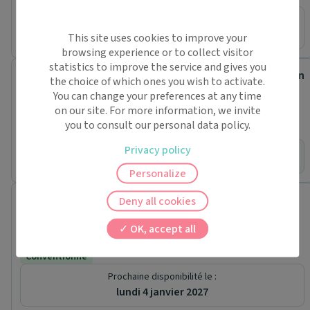
Prochaine disponibilité le :
mardi 15 septembre
This site uses cookies to improve your
browsing experience or to collect visitor
statistics to improve the service and gives you
Centre Municipal de Santé Simone Veil - de Châtillon
the choice of which ones you wish to activate.
Centre de santé
You can change your preferences at any time
79 Rue Pierre Sémard
on our site. For more information, we invite
92320 Châtillon
you to consult our personal data policy.
Conventionné secteur 1
Chirurgien dentiste (2)
Privacy policy
Pas de rendez-vous en ligne pour ce praticien.
Personalize
Dr. Eric COHEN SOLAL
Deny all cookies
Chirurgien dentiste
OK, accept all
2 Place GAMBETTA
75020 Paris 20e
Conventionné
Prochaine disponibilité le :
lundi 4 janvier 2027