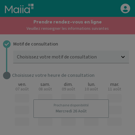
Aller au contenu principal
Prendre rendez-vous en ligne
Veuillez renseigner les informations suivantes
Motif de consultation
Choisissez votre motif de consultation
Choisissez votre heure de consultation
ven.
sam.
dim.
lun.
mar.
07 août
08 août
09 août
10 août
11 août
Prochaine disponibilité
Mercredi 26 Août