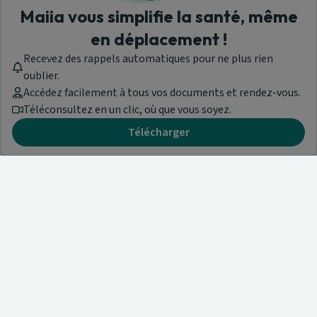
Maiia vous simplifie la santé, même
en déplacement !
Recevez des rappels automatiques pour ne plus rien
oublier.
Accédez facilement à tous vos documents et rendez-vous.
Téléconsultez en un clic, où que vous soyez.
Télécharger
Besoin d'aide ?
Visitez notre centre de support ou contactez-nous !
Aide & Contact
Trouvez un spécialiste