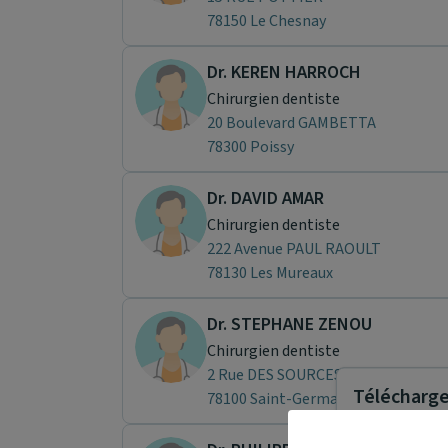
78150 Le Chesnay
Dr. KEREN HARROCH
Chirurgien dentiste
20 Boulevard GAMBETTA
78300 Poissy
Dr. DAVID AMAR
Chirurgien dentiste
222 Avenue PAUL RAOULT
78130 Les Mureaux
Dr. STEPHANE ZENOU
Chirurgien dentiste
2 Rue DES SOURCES
Télécharger
78100 Saint-Germain-en-Laye