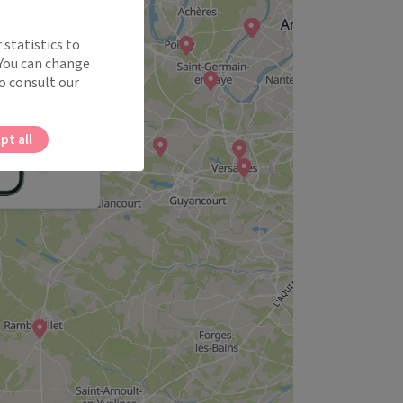
 statistics to
 You can change
o consult our
pt all