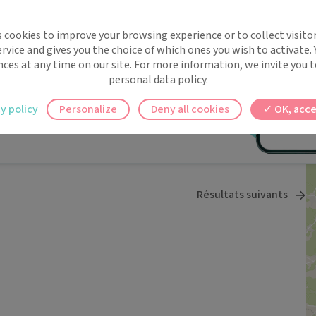
implifie la santé, même en
Rendez-vous en ligne indisponible.
s cookies to improve your browsing experience or to collect visitor
t !
rvice and gives you the choice of which ones you wish to activate.
 rappels automatiques pour ne plus rien
nces at any time on our site. For more information, we invite you t
personal data policy.
ilement à tous vos documents et rendez-
y policy
Personalize
Deny all cookies
OK, acce
Rendez-vous en ligne indisponible.
ez en un clic, où que vous soyez.
Résultats suivants