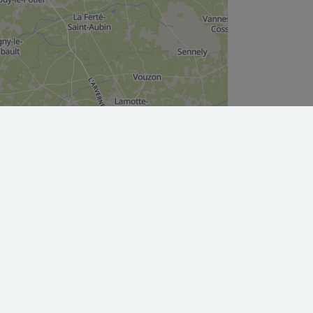
Leaflet
|
©
OpenStreetMap
contributors