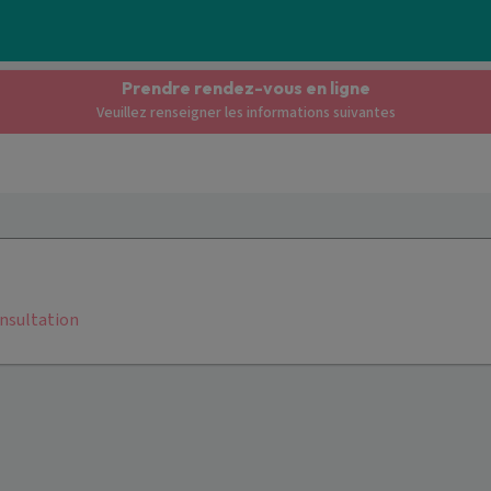
Prendre rendez-vous en ligne
Veuillez renseigner les informations suivantes
onsultation