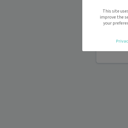
Maiia vous s
This site use
déplacemen
improve the se
Recevez des
your prefere
oublier.
Accédez fac
Privac
vous.
Téléconsult