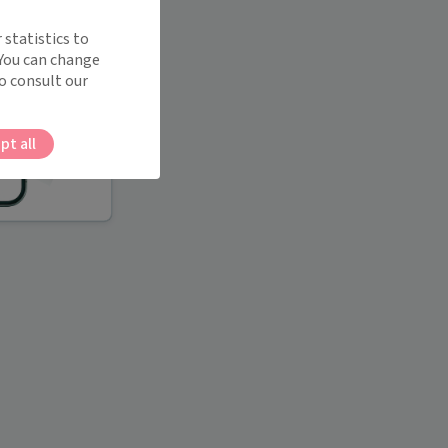
 statistics to
 You can change
o consult our
pt all