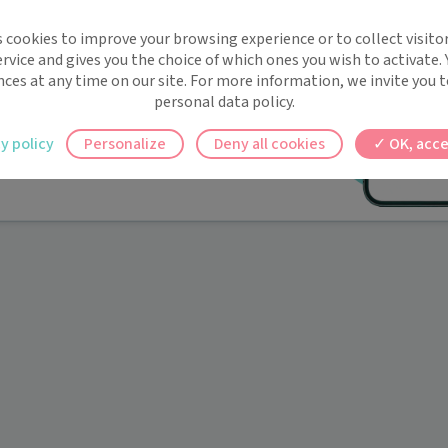
implifie la santé, même en
s cookies to improve your browsing experience or to collect visitor
t !
rvice and gives you the choice of which ones you wish to activate.
 rappels automatiques pour ne plus rien
nces at any time on our site. For more information, we invite you t
personal data policy.
ilement à tous vos documents et rendez-
y policy
Personalize
Deny all cookies
OK, acce
ez en un clic, où que vous soyez.