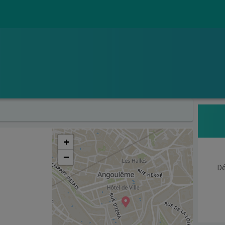
+
−
Dé