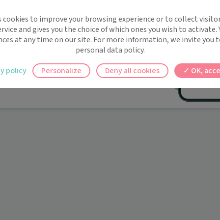
implifie la santé, même en
s cookies to improve your browsing experience or to collect visitor
t !
rvice and gives you the choice of which ones you wish to activate.
 rappels automatiques pour ne plus rien
nces at any time on our site. For more information, we invite you t
personal data policy.
ilement à tous vos documents et rendez-
y policy
Personalize
Deny all cookies
OK, acce
ez en un clic, où que vous soyez.