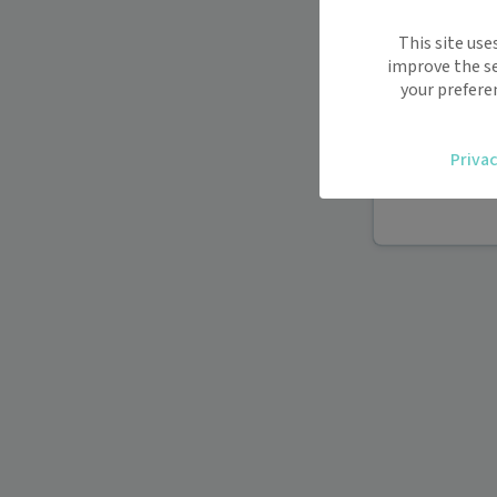
Maiia vous s
This site use
déplacemen
improve the se
Recevez des
your prefere
oublier.
Accédez fac
Privac
vous.
Téléconsult