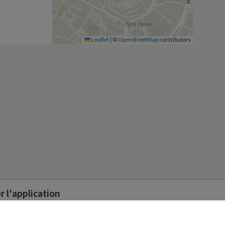
Leaflet
|
©
OpenStreetMap
contributors
 l'application