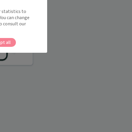
 statistics to
 You can change
o consult our
pt all