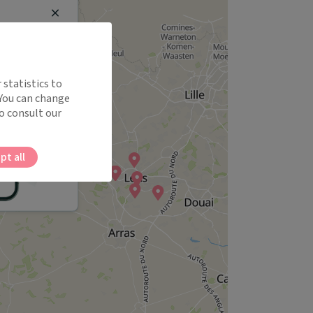
Close
 statistics to
 You can change
o consult our
pt all