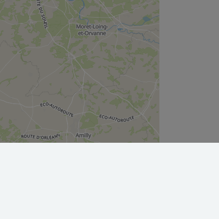
Leaflet
|
©
OpenStreetMap
contributors