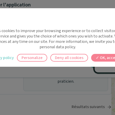
 l'application
Pas de rendez-vous en ligne pour ce
praticien.
implifie la santé, même en
s cookies to improve your browsing experience or to collect visitor
t !
rvice and gives you the choice of which ones you wish to activate.
 rappels automatiques pour ne plus rien
Pas de rendez-vous en ligne pour ce
nces at any time on our site. For more information, we invite you t
praticien.
personal data policy.
ilement à tous vos documents et rendez-
y policy
Personalize
Deny all cookies
OK, acce
ez en un clic, où que vous soyez.
Pas de rendez-vous en ligne pour ce
praticien.
Résultats suivants