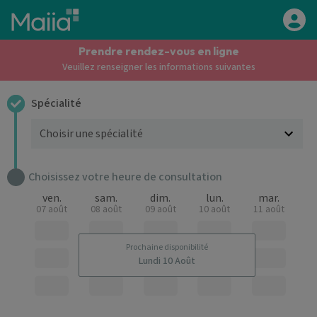
Aller au contenu principal
Prendre rendez-vous en ligne
Veuillez renseigner les informations suivantes
Spécialité
Choisissez votre heure de consultation
ven.
sam.
dim.
lun.
mar.
07 août
08 août
09 août
10 août
11 août
Prochaine disponibilité
Lundi 10 Août