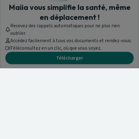
Maiia vous simplifie la santé, même
en déplacement !
Recevez des rappels automatiques pour ne plus rien
oublier.
Accédez facilement à tous vos documents et rendez-vous.
Téléconsultez en un clic, où que vous soyez.
Télécharger
Besoin d'aide ?
Visitez notre centre de support ou contactez-nous !
Aide & Contact
Trouvez un spécialiste