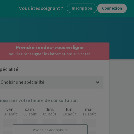
Vous êtes soignant ?
Inscription
Connexion
Prendre rendez-vous en ligne
Veuillez renseigner les informations suivantes
pécialité
hoisissez votre heure de consultation
ven.
sam.
dim.
lun.
mar.
07 août
08 août
09 août
10 août
11 août
Prochaine disponibilité