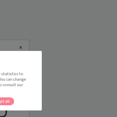
Close
 statistics to
 You can change
o consult our
pt all