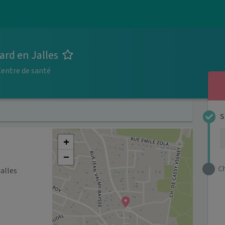
ard en Jalles
Centre de santé
S
+
−
C
alles