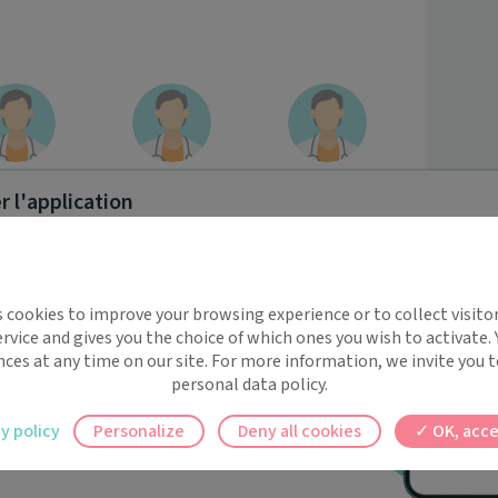
 Marion
Dr Laura
Dr Alexis
 l'application
RROUET
BELAÏDI
MARCELKO
implifie la santé, même en
s cookies to improve your browsing experience or to collect visitor
t !
rvice and gives you the choice of which ones you wish to activate.
 David
Dr Cindy
Dr Catherine
 rappels automatiques pour ne plus rien
nces at any time on our site. For more information, we invite you t
OUROUX
LUCOT
RAUTURIER
personal data policy.
ilement à tous vos documents et rendez-
y policy
Personalize
Deny all cookies
OK, acce
ez en un clic, où que vous soyez.