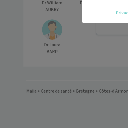
Dr William
Dr Clémence
Dr 
Accédez fac
AUBRY
CUEFF
DE
Privac
vous.
Téléconsult
Dr Laura
BARP
Maiia
>
Centre de santé
>
Bretagne
>
Côtes-d'Armor