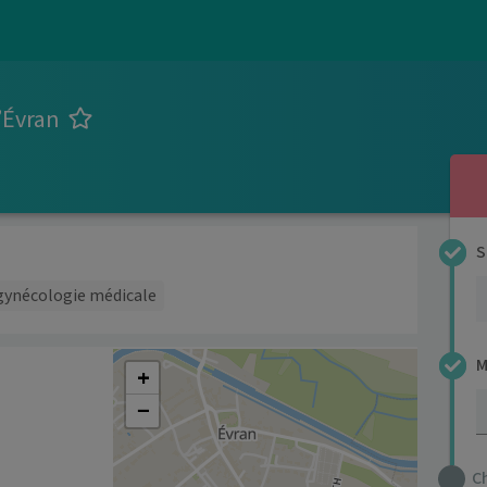
’Évran
S
gynécologie médicale
M
+
−
C