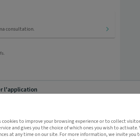
ma consultation.
fs.
 l'application
implifie la santé, même en
s cookies to improve your browsing experience or to collect visitor
t !
rvice and gives you the choice of which ones you wish to activate.
 rappels automatiques pour ne plus rien
nces at any time on our site. For more information, we invite you t