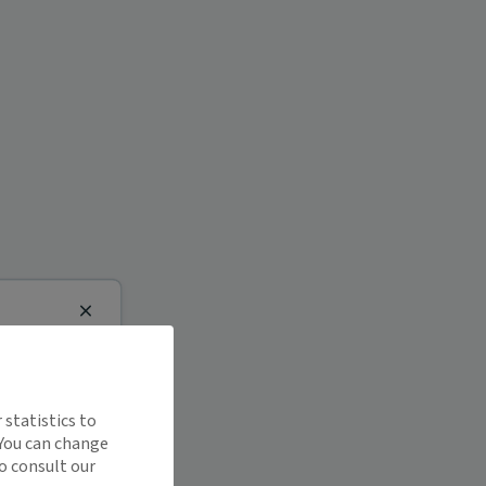
Close
 statistics to
 You can change
o consult our