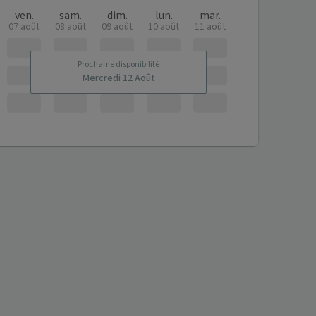
ven.
sam.
dim.
lun.
mar.
07 août
08 août
09 août
10 août
11 août
Prochaine disponibilité
Mercredi 12 Août