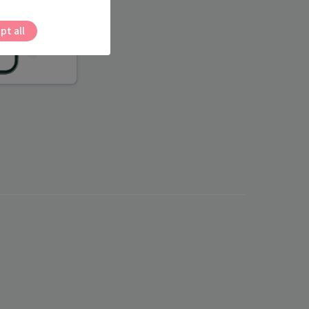
pt all