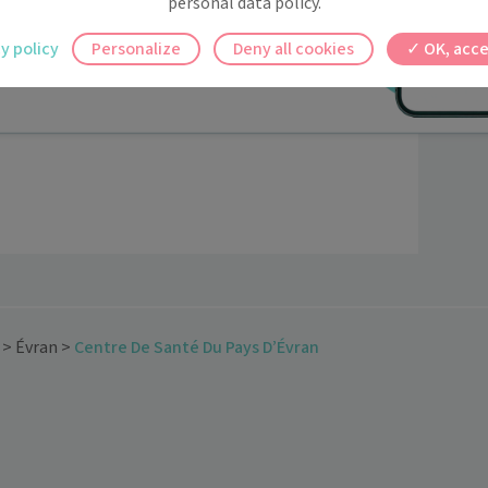
personal data policy.
Bertrand
Dr Yoann
Dr Benjamin
ilement à tous vos documents et rendez-
LAHAYE
RENARD
POIRIER
y policy
Personalize
Deny all cookies
OK, acce
ez en un clic, où que vous soyez.
>
Évran
>
Centre De Santé Du Pays D’Évran