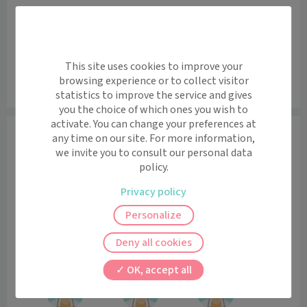
Mercredi
08:00 - 18:00
Jeudi
08:00 - 18:00
Vendredi
08:00 - 18:00
Samedi
08:00 - 12:00
This site uses cookies to improve your
browsing experience or to collect visitor
04 42 65 46 09
statistics to improve the service and gives
you the choice of which ones you wish to
activate. You can change your preferences at
Praticiens
any time on our site. For more information,
we invite you to consult our personal data
Médecin généraliste
policy.
Privacy policy
Personalize
Dr Laura
Dr Amel
Dr Christine
Deny all cookies
LANDZBERG
KHALED
DELRUE
OK, accept all