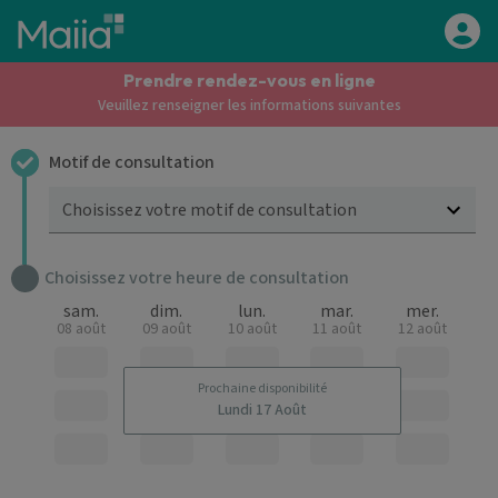
Aller au contenu principal
Prendre rendez-vous en ligne
Veuillez renseigner les informations suivantes
Motif de consultation
Choisissez votre motif de consultation
Choisissez votre heure de consultation
sam.
dim.
lun.
mar.
mer.
08 août
09 août
10 août
11 août
12 août
Prochaine disponibilité
Lundi 17 Août