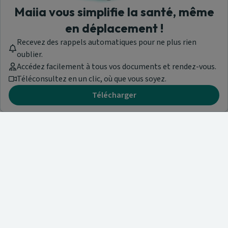
Maiia vous simplifie la santé, même
en déplacement !
Recevez des rappels automatiques pour ne plus rien
oublier.
Accédez facilement à tous vos documents et rendez-vous.
Téléconsultez en un clic, où que vous soyez.
Télécharger
Besoin d'aide ?
Visitez notre centre de support ou contactez-nous !
Aide & Contact
Trouvez un spécialiste