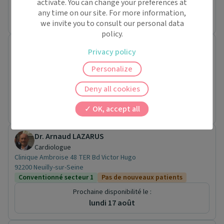
activate. You can change your preferences at
any time on our site. For more information,
Aucune disponibilité actuellement.
we invite you to consult our personal data
policy.
Dr. Bruno CAUCHEMEZ
Privacy policy
Cardiologue
27 BOULEVARD VICTOR HUGO
Personalize
92200 Neuilly-sur-Seine
Conventionné secteur 1
Deny all cookies
Pas de rendez-vous en ligne pour ce praticien.
OK, accept all
Dr. Arnaud LAZARUS
Cardiologue
Clinique Ambroise 48 TER Bd Victor Hugo
92200 Neuilly-sur-Seine
Conventionné secteur 1
Pas de nouveaux patients
Prochaine disponibilité le :
lundi 17 août