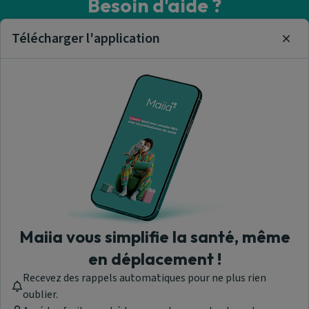
Besoin d'aide ?
Visitez notre centre de support ou contactez-nous !
Télécharger l'application
Clos
Aide & Contact
Trouver un cardiologue
A propos de nous
Maiia vous simplifie la santé, même
en déplacement !
Recevez des rappels automatiques pour ne plus rien
Maiia - © 2026 Tous droits réservés
oublier.
Version 1.309.0.1919