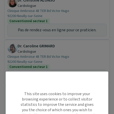
Dr. Christine ALONSO
Cardiologue
Clinique Ambroise 48 TER Bd Victor Hugo
92200 Neuilly-sur-Seine
Conventionné secteur 1
Pas de rendez-vous en ligne pour ce praticien.
Dr. Caroline GRIMARD
Cardiologue
Clinique Ambroise 48 TER Bd Victor Hugo
92200 Neuilly-sur-Seine
Conventionné secteur 1
Pas de rendez-vous en ligne pour ce praticien.
Dr. Fabrice BAUER
This site uses cookies to improve your
Cardiologue
browsing experience or to collect visitor
27bis Avenue Victor Cresson
statistics to improve the service and gives
92130 Issy-les-Moulineaux
you the choice of which ones you wish to
Conventionné secteur 1
Pas de nouveaux patients