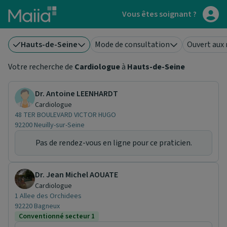
Aller au contenu principal
Vous êtes soignant ?
Hauts-de-Seine
Mode de consultation
Ouvert aux
Votre recherche de
Cardiologue
à
Hauts-de-Seine
Dr. Antoine LEENHARDT
Cardiologue
48 TER BOULEVARD VICTOR HUGO
92200 Neuilly-sur-Seine
Pas de rendez-vous en ligne pour ce praticien.
Dr. Jean Michel AOUATE
Cardiologue
1 Allee des Orchidees
92220 Bagneux
Conventionné secteur 1