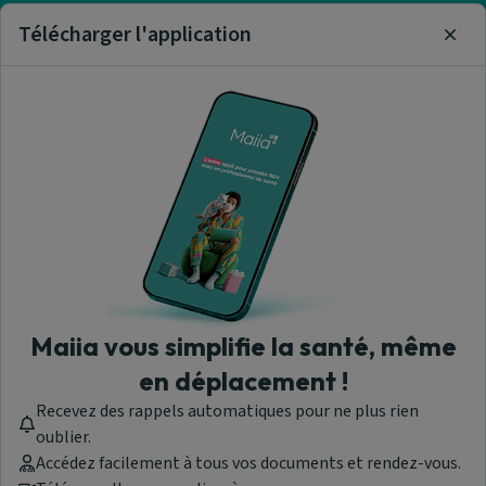
Visitez notre centre de support ou contactez-nous !
Télécharger l'application
Clos
Aide & Contact
Trouver un cardiologue
A propos de nous
Maiia vous simplifie la santé, même
en déplacement !
Recevez des rappels automatiques pour ne plus rien
Maiia - © 2026 Tous droits réservés
oublier.
Version 1.309.0.1919
Accédez facilement à tous vos documents et rendez-vous.
Les professionnels de santé ayant souscrit à la prise de rendez-vous