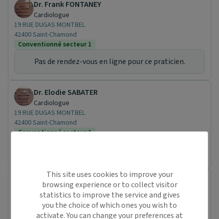
Dr. Frank FONTANEY
Cardiologue
19 RUE DUGAS MONTBEL
42400 Saint-Chamond
Conventionné secteur 1
Pas de rendez-vous en ligne pour ce praticien.
Dr. Elodie SABATER
Cardiologue
19 RUE DUGAS MONTBEL
42400 Saint-Chamond
Conventionné secteur 1
Pas de rendez-vous en ligne pour ce praticien.
This site uses cookies to improve your
Centre de santé Filieris Le Chambon-Feugerolles
browsing experience or to collect visitor
Centre de santé
statistics to improve the service and gives
6 Rue Jean Dasté
you the choice of which ones you wish to
42500 Le Chambon-Feugerolles
activate. You can change your preferences at