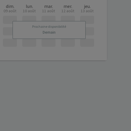
dim.
lun.
mar.
mer.
jeu.
09 août
10 août
11 août
12 août
13 août
Prochaine disponibilité
Demain