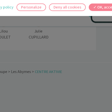
 BORGNE
VANHERSECKE
PAQUAY
ilement à tous vos documents et rendez-
y policy
Personalize
Deny all cookies
OK, acce
ez en un clic, où que vous soyez.
Lilou
Julie
OULET
CUPILLARD
oupe
>
Les Abymes
>
CENTRE AKTIVIE