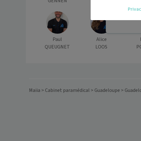
GENNEN
SENAN
LE
Accédez fac
Privac
vous.
Téléconsult
Paul
Alice
QUEUGNET
LOOS
P
Maiia
>
Cabinet paramédical
>
Guadeloupe
>
Guadel