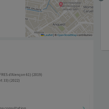
Leaflet
|
©
OpenStreetMap
contributors
FRES d'Alençon 61)
(2019)
t 33)
(2022)
ma consultation.