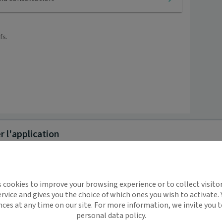
fs.
 l'application
implifie la santé, même en
s cookies to improve your browsing experience or to collect visitor
t !
rvice and gives you the choice of which ones you wish to activate.
 rappels automatiques pour ne plus rien
nces at any time on our site. For more information, we invite you t
rentin
Juliette
Zoe
personal data policy.