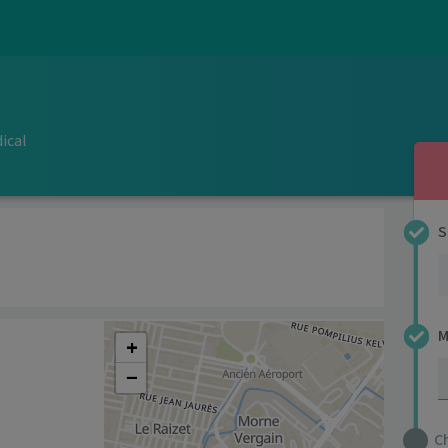
ical
S
M
+
−
C